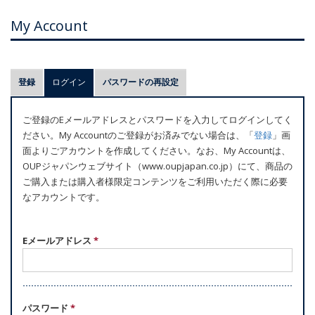
My Account
プ
登録
ログイン
(アクティブなタブ)
パスワードの再設定
ラ
イ
ご登録のEメールアドレスとパスワードを入力してログインしてく
マ
ださい。My Accountのご登録がお済みでない場合は、「
登録
」画
リ
面よりごアカウントを作成してください。なお、My Accountは、
ー
OUPジャパンウェブサイト（www.oupjapan.co.jp）にて、商品の
ご購入または購入者様限定コンテンツをご利用いただく際に必要
タ
なアカウントです。
ブ
Eメールアドレス
*
パスワード
*