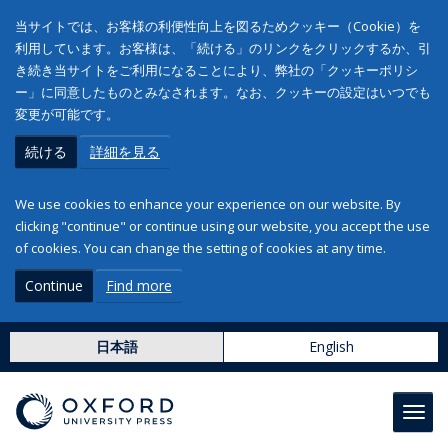
当サイトでは、お客様の利便性向上を図るためクッキー（Cookie）を
利用しています。お客様は、「続ける」のリンクをクリックするか、引
き続き当サイトをご利用になることにより、弊社の「クッキーポリシ
ー」に同意したものとみなされます。なお、クッキーの設定はいつでも
変更が可能です。
続ける
詳細を見る
We use cookies to enhance your experience on our website. By
clicking "continue" or continue using our website, you accept the use
of cookies. You can change the setting of cookies at any time.
Continue
Find more
日本語
English
Toggl
navig