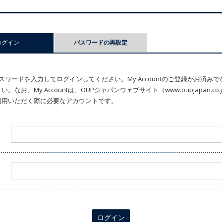
ログイン
(アクティブなタブ)
パスワードの再設定
ワードを入力してログインしてください。My Accountのご登録がお済み
なお、My Accountは、OUPジャパンウェブサイト（www.oupjapan.c
利用いただく際に必要なアカウントです。
ログイン