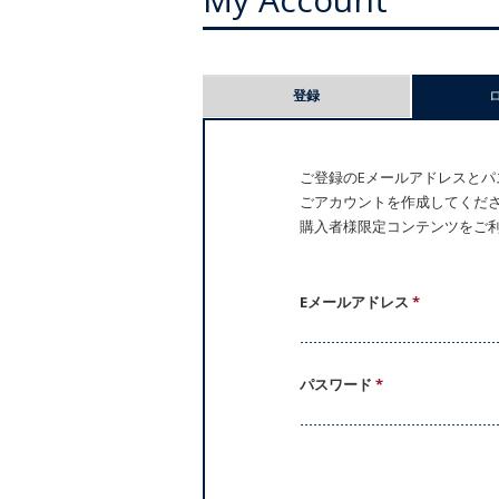
プ
登録
ラ
イ
ご登録のEメールアドレスとパス
ごアカウントを作成してください。
マ
購入者様限定コンテンツをご
リ
ー
Eメールアドレス
*
タ
パスワード
*
ブ