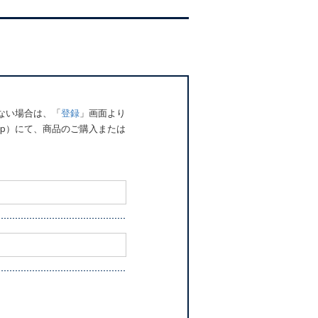
でない場合は、「
登録
」画面より
o.jp）にて、商品のご購入または