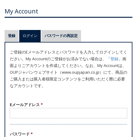
My Account
プ
登録
ログイン
(アクティブなタブ)
パスワードの再設定
ラ
イ
ご登録のEメールアドレスとパスワードを入力してログインしてく
マ
ださい。My Accountのご登録がお済みでない場合は、「
登録
」画
リ
面よりごアカウントを作成してください。なお、My Accountは、
ー
OUPジャパンウェブサイト（www.oupjapan.co.jp）にて、商品の
ご購入または購入者様限定コンテンツをご利用いただく際に必要
タ
なアカウントです。
ブ
Eメールアドレス
*
パスワード
*