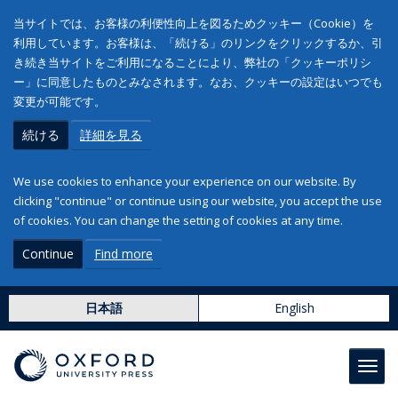
当サイトでは、お客様の利便性向上を図るためクッキー（Cookie）を
利用しています。お客様は、「続ける」のリンクをクリックするか、引
き続き当サイトをご利用になることにより、弊社の「クッキーポリシ
ー」に同意したものとみなされます。なお、クッキーの設定はいつでも
変更が可能です。
続ける
詳細を見る
We use cookies to enhance your experience on our website. By
clicking "continue" or continue using our website, you accept the use
of cookies. You can change the setting of cookies at any time.
Continue
Find more
日本語
English
Toggl
navig