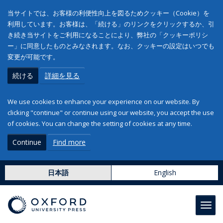
当サイトでは、お客様の利便性向上を図るためクッキー（Cookie）を
利用しています。お客様は、「続ける」のリンクをクリックするか、引
き続き当サイトをご利用になることにより、弊社の「クッキーポリシ
ー」に同意したものとみなされます。なお、クッキーの設定はいつでも
変更が可能です。
続ける
詳細を見る
We use cookies to enhance your experience on our website. By
clicking "continue" or continue using our website, you accept the use
of cookies. You can change the setting of cookies at any time.
Continue
Find more
日本語
English
Toggl
navig