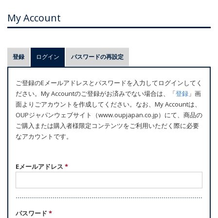
My Account
プ
登録
ログイン
(アクティブなタブ)
パスワードの再設定
ラ
イ
ご登録のEメールアドレスとパスワードを入力してログインしてく
マ
ださい。My Accountのご登録がお済みでない場合は、「
登録
」画
リ
面よりごアカウントを作成してください。なお、My Accountは、
ー
OUPジャパンウェブサイト（www.oupjapan.co.jp）にて、商品の
ご購入または購入者様限定コンテンツをご利用いただく際に必要
タ
なアカウントです。
ブ
Eメールアドレス
*
パスワード
*