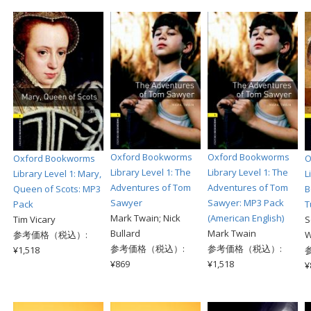
Oxford Bookworms
Oxford Bookworms
Oxford Bookworms
O
Library Level 1: The
Library Level 1: The
Library Level 1: Mary,
L
Adventures of Tom
Adventures of Tom
Queen of Scots: MP3
B
Sawyer
Sawyer: MP3 Pack
Pack
T
Mark Twain; Nick
(American English)
Tim Vicary
S
Bullard
Mark Twain
参考価格（税込）:
W
参考価格（税込）:
参考価格（税込）:
¥1,518
¥869
¥1,518
¥