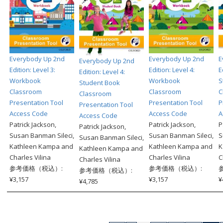
Everybody Up 2nd
Everybody Up 2nd
E
Everybody Up 2nd
Edition: Level 3:
Edition: Level 4:
E
Edition: Level 4:
Workbook
Workbook
S
Student Book
Classroom
Classroom
C
Classroom
Presentation Tool
Presentation Tool
P
Presentation Tool
Access Code
Access Code
A
Access Code
Patrick Jackson,
Patrick Jackson,
P
Patrick Jackson,
Susan Banman Sileci,
Susan Banman Sileci,
S
Susan Banman Sileci,
Kathleen Kampa and
Kathleen Kampa and
K
Kathleen Kampa and
Charles Vilina
Charles Vilina
C
Charles Vilina
参考価格（税込）:
参考価格（税込）:
参考価格（税込）:
¥3,157
¥3,157
¥
¥4,785