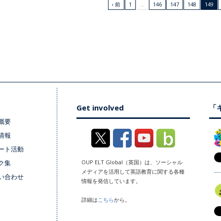
‹ 前
1
…
146
147
148
149
Get involved
「キ
概要
情報
ート活動
ク集
OUP ELT Global（英国）は、ソーシャル
メディアを活用して英語教育に関する各種
い合わせ
情報を発信しています。
詳細は
こちら
から。