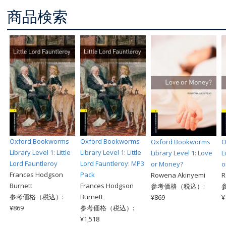
商品検索
Oxford Bookworms
Oxford Bookworms
Oxford Bookworms
O
Library Level 1: Little
Library Level 1: Little
Library Level 1: Love
L
Lord Fauntleroy
Lord Fauntleroy: MP3
or Money?
o
Frances Hodgson
Pack
Rowena Akinyemi
R
Burnett
Frances Hodgson
参考価格（税込）:
参考価格（税込）:
Burnett
¥869
¥
¥869
参考価格（税込）:
¥1,518