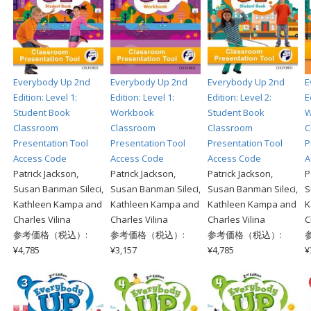
Everybody Up 2nd
Everybody Up 2nd
Everybody Up 2nd
E
Edition: Level 1:
Edition: Level 1:
Edition: Level 2:
E
Student Book
Workbook
Student Book
W
Classroom
Classroom
Classroom
C
Presentation Tool
Presentation Tool
Presentation Tool
P
Access Code
Access Code
Access Code
A
Patrick Jackson,
Patrick Jackson,
Patrick Jackson,
P
Susan Banman Sileci,
Susan Banman Sileci,
Susan Banman Sileci,
S
Kathleen Kampa and
Kathleen Kampa and
Kathleen Kampa and
K
Charles Vilina
Charles Vilina
Charles Vilina
C
参考価格（税込）:
参考価格（税込）:
参考価格（税込）:
¥4,785
¥3,157
¥4,785
¥