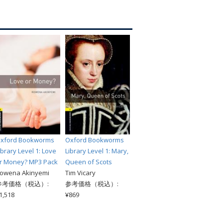
索
xford Bookworms
Oxford Bookworms
ibrary Level 1: Love
Library Level 1: Mary,
r Money? MP3 Pack
Queen of Scots
owena Akinyemi
Tim Vicary
参考価格（税込）:
参考価格（税込）:
1,518
¥869