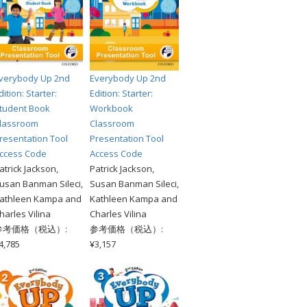
verybody Up 2nd
Everybody Up 2nd
dition: Starter:
Edition: Starter:
tudent Book
Workbook
lassroom
Classroom
resentation Tool
Presentation Tool
ccess Code
Access Code
atrick Jackson,
Patrick Jackson,
usan Banman Sileci,
Susan Banman Sileci,
athleen Kampa and
Kathleen Kampa and
harles Vilina
Charles Vilina
参考価格（税込）:
参考価格（税込）:
4,785
¥3,157