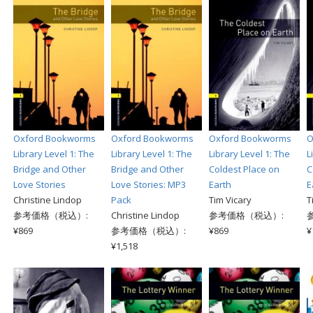
Oxford Bookworms
Oxford Bookworms
Oxford Bookworms
O
Library Level 1: The
Library Level 1: The
Library Level 1: The
L
Bridge and Other
Bridge and Other
Coldest Place on
C
Love Stories
Love Stories: MP3
Earth
E
Christine Lindop
Pack
Tim Vicary
T
参考価格（税込）:
Christine Lindop
参考価格（税込）:
¥869
参考価格（税込）:
¥869
¥
¥1,518