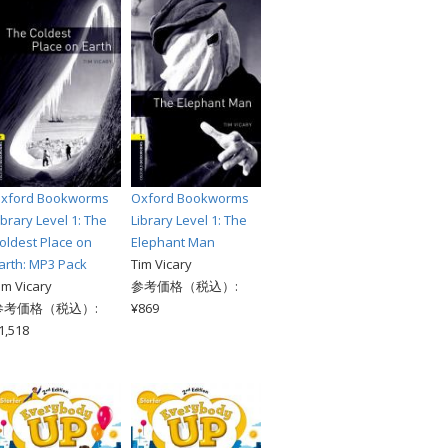
xford Bookworms
Oxford Bookworms
ibrary Level 1: The
Library Level 1: The
oldest Place on
Elephant Man
arth: MP3 Pack
Tim Vicary
im Vicary
参考価格（税込）:
参考価格（税込）:
¥869
1,518