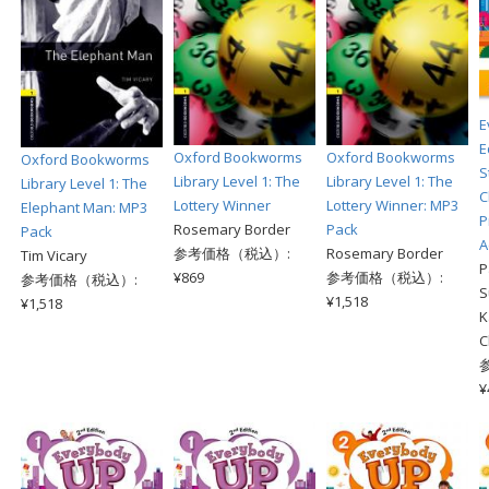
E
E
Oxford Bookworms
Oxford Bookworms
Oxford Bookworms
S
Library Level 1: The
Library Level 1: The
Library Level 1: The
C
Lottery Winner
Lottery Winner: MP3
Elephant Man: MP3
P
Rosemary Border
Pack
Pack
A
参考価格（税込）:
Rosemary Border
Tim Vicary
P
¥869
参考価格（税込）:
参考価格（税込）:
S
¥1,518
¥1,518
K
C
¥