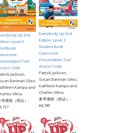
Everybody Up 2nd
verybody Up 2nd
Edition: Level 3:
dition: Level 2:
Student Book
orkbook
Classroom
lassroom
Presentation Tool
resentation Tool
Access Code
ccess Code
Patrick Jackson,
atrick Jackson,
Susan Banman Sileci,
usan Banman Sileci,
Kathleen Kampa and
athleen Kampa and
Charles Vilina
harles Vilina
参考価格（税込）:
参考価格（税込）:
¥4,785
3,157