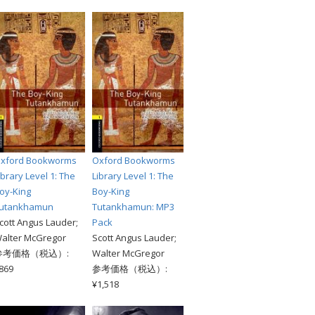
xford Bookworms
Oxford Bookworms
ibrary Level 1: The
Library Level 1: The
oy-King
Boy-King
utankhamun
Tutankhamun: MP3
cott Angus Lauder;
Pack
alter McGregor
Scott Angus Lauder;
参考価格（税込）:
Walter McGregor
869
参考価格（税込）:
¥1,518