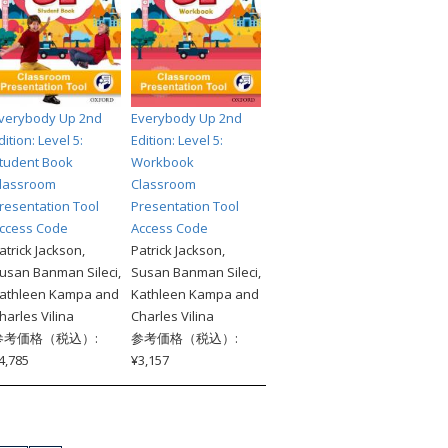
verybody Up 2nd
Everybody Up 2nd
dition: Level 5:
Edition: Level 5:
tudent Book
Workbook
lassroom
Classroom
resentation Tool
Presentation Tool
ccess Code
Access Code
atrick Jackson,
Patrick Jackson,
usan Banman Sileci,
Susan Banman Sileci,
athleen Kampa and
Kathleen Kampa and
harles Vilina
Charles Vilina
参考価格（税込）:
参考価格（税込）:
4,785
¥3,157