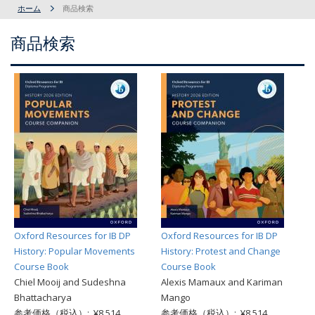
ホーム
商品検索
商品検索
Oxford Resources for IB DP
Oxford Resources for IB DP
History: Popular Movements
History: Protest and Change
Course Book
Course Book
Chiel Mooij and Sudeshna
Alexis Mamaux and Kariman
Bhattacharya
Mango
参考価格（税込）: ¥8,514
参考価格（税込）: ¥8,514