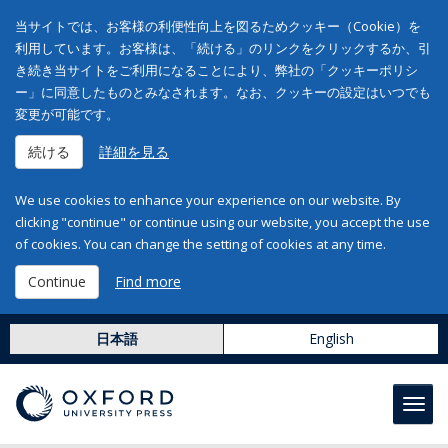
当サイトでは、お客様の利便性向上を図るためクッキー（Cookie）を
利用しています。お客様は、「続ける」のリンクをクリックするか、引
き続き当サイトをご利用になることにより、弊社の「クッキーポリシ
ー」に同意したものとみなされます。なお、クッキーの設定はいつでも
変更が可能です。
続ける
詳細を見る
We use cookies to enhance your experience on our website. By
clicking "continue" or continue using our website, you accept the use
of cookies. You can change the setting of cookies at any time.
Continue
Find more
日本語
English
Toggl
navig