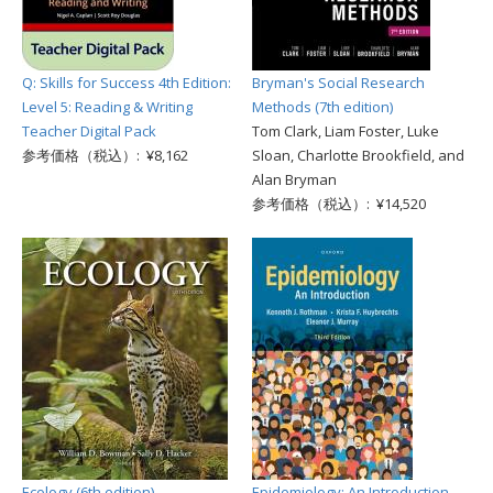
Q: Skills for Success 4th Edition:
Bryman's Social Research
Level 5: Reading & Writing
Methods (7th edition)
Teacher Digital Pack
Tom Clark, Liam Foster, Luke
参考価格（税込）: ¥8,162
Sloan, Charlotte Brookfield, and
Alan Bryman
参考価格（税込）: ¥14,520
Ecology (6th edition)
Epidemiology: An Introduction