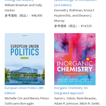
William Bowman and Sally
(3rd edition)
Hacker
Kenneth J. Rothman, Krista F.
参考価格（税込）: ¥48,400
Huybrechts, and Eleanor J.
Murray
参考価格（税込）: ¥14,520
Europian Union Politics (8th
Inorganic Chemistry: An
Edition)
Integrated Approach
Michelle Cini and Nieves Pérez-
Aaron L. Odom, Remi Beaulac,
Solórzano Borragán
Adam R. Johnson, Mitch R. Smith,