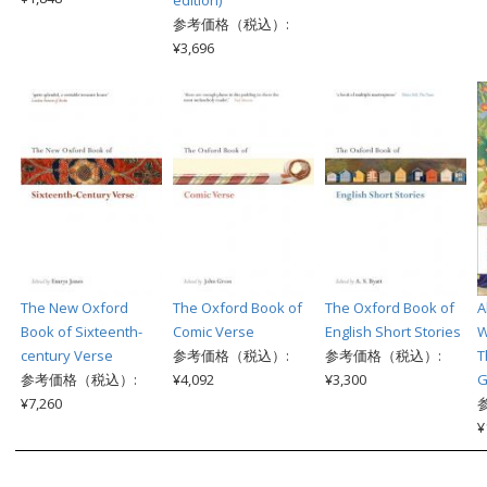
参考価格（税込）:
¥3,696
The New Oxford
The Oxford Book of
The Oxford Book of
A
Book of Sixteenth-
Comic Verse
English Short Stories
W
century Verse
参考価格（税込）:
参考価格（税込）:
T
参考価格（税込）:
¥4,092
¥3,300
G
¥7,260
¥