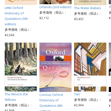
Orlando (2nd edition)
T
Little Oxford
The Water-Babies
参考価格（税込）:
Dictionary of
参考価格（税込）:
¥2,112
¥
Quotations (5th
¥3,432
edition)
参考価格（税込）:
¥3,564
The Wind in the
Tarr
Concise Oxford
D
Willows
参考価格（税込）:
Dictionary of
参考価格（税込）:
¥2,904
Quotations (6th
¥
¥1,848
edition)