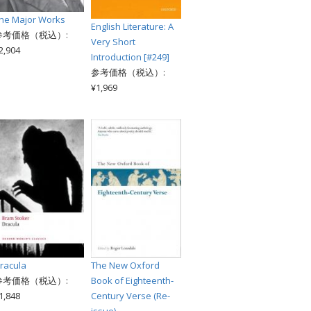
he Major Works
English Literature: A
参考価格（税込）:
Very Short
2,904
Introduction [#249]
参考価格（税込）:
¥1,969
racula
The New Oxford
参考価格（税込）:
Book of Eighteenth-
1,848
Century Verse (Re-
issue)