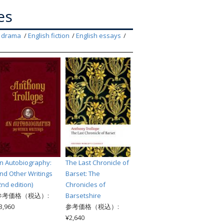
索
es
h drama
English fiction
English essays
n Autobiography:
The Last Chronicle of
nd Other Writings
Barset: The
2nd edition)
Chronicles of
参考価格（税込）:
Barsetshire
3,960
参考価格（税込）:
¥2,640