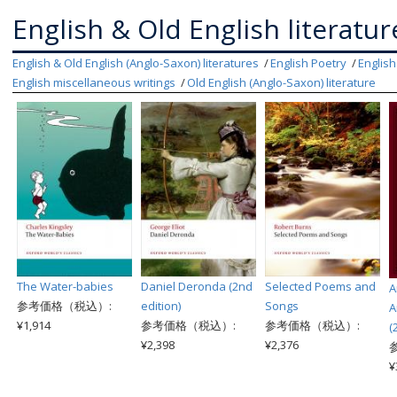
English & Old English literatur
English & Old English (Anglo-Saxon) literatures
English Poetry
Englis
English miscellaneous writings
Old English (Anglo-Saxon) literature
The Water-babies
Daniel Deronda (2nd
Selected Poems and
A
参考価格（税込）:
edition)
Songs
A
¥1,914
参考価格（税込）:
参考価格（税込）:
(
¥2,398
¥2,376
¥