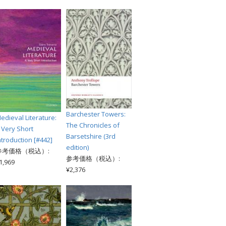
Barchester Towers:
edieval Literature:
The Chronicles of
 Very Short
Barsetshire (3rd
ntroduction [#442]
edition)
参考価格（税込）:
参考価格（税込）:
1,969
¥2,376