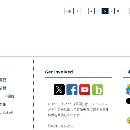
‹ 前
1
…
4
5
6
7
8
…
Get involved
「キ
概要
情報
ート活動
ク集
OUP ELT Global（英国）は、ソーシャル
メディアを活用して英語教育に関する各種
い合わせ
情報を発信しています。
詳細は
こちら
から。