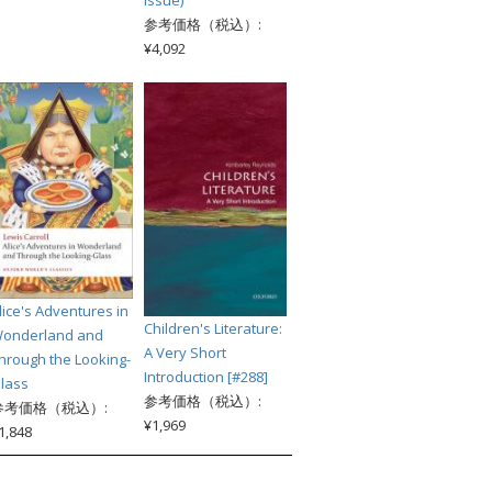
参考価格（税込）:
¥4,092
lice's Adventures in
Children's Literature:
onderland and
A Very Short
hrough the Looking-
Introduction [#288]
lass
参考価格（税込）:
参考価格（税込）:
¥1,969
1,848