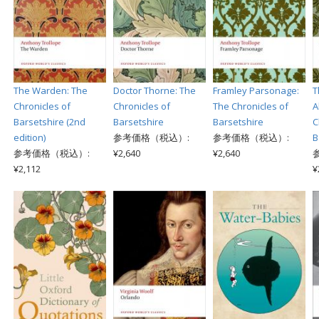
The Warden: The
Doctor Thorne: The
Framley Parsonage:
T
Chronicles of
Chronicles of
The Chronicles of
A
Barsetshire (2nd
Barsetshire
Barsetshire
C
edition)
参考価格（税込）:
参考価格（税込）:
B
参考価格（税込）:
¥2,640
¥2,640
¥2,112
¥