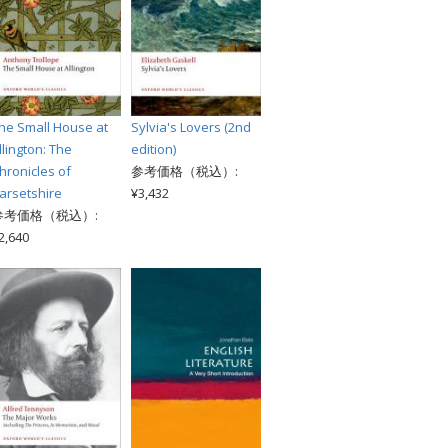
he Small House at
Sylvia's Lovers (2nd
llington: The
edition)
hronicles of
参考価格（税込）:
arsetshire
¥3,432
参考価格（税込）:
2,640