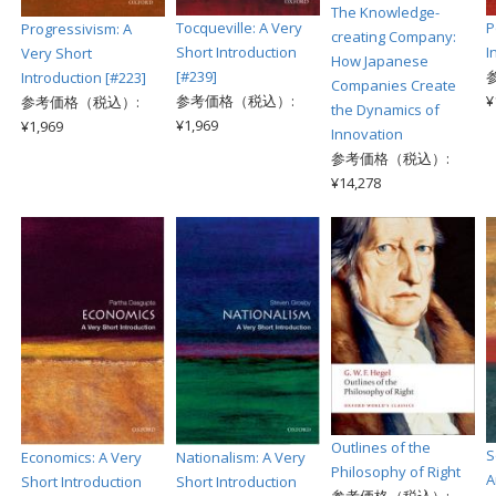
The Knowledge-
Tocqueville: A Very
P
Progressivism: A
creating Company:
Short Introduction
I
Very Short
How Japanese
[#239]
Introduction [#223]
Companies Create
参考価格（税込）:
¥
参考価格（税込）:
the Dynamics of
¥1,969
¥1,969
Innovation
参考価格（税込）:
¥14,278
Outlines of the
S
Economics: A Very
Nationalism: A Very
Philosophy of Right
A
Short Introduction
Short Introduction