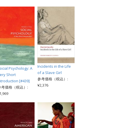
Incidents in the Life
ocial Psychology: A
of a Slave Girl
ery Short
参考価格（税込）:
ntroduction [#439]
¥2,376
参考価格（税込）:
1,969