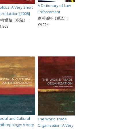
A Dictionary of Law
olitics: A Very Short
Enforcement
ntroduction [#008]
参考価格（税込）:
参考価格（税込）:
¥4,224
1,969
ocial and Cultural
The World Trade
nthropology: A Very
Organization: A Very