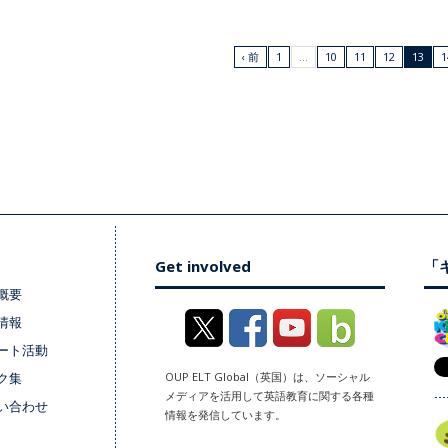
‹ 前
1
…
10
11
12
13
1
Get involved
「キ
概要
情報
ート活動
ク集
OUP ELT Global（英国）は、ソーシャル
メディアを活用して英語教育に関する各種
い合わせ
情報を発信しています。