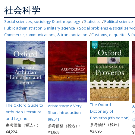
社会科学
Social sciences, sociology & anthropology
Statistics
Political science
Public administration & military science
Social problems & social servi
Commerce, communications, & transportation
Customs, etiquette, & fo
The Oxford
The Oxford Guide to
Aristocracy: A Very
A
Dictionary of
Arthurian Literature
Short Introduction
S
Proverbs (6th edition)
and Legend
[#251]
(
参考価格（税込）:
参考価格（税込）:
参考価格（税込）:
¥3,696
¥4,224
¥1,969
¥