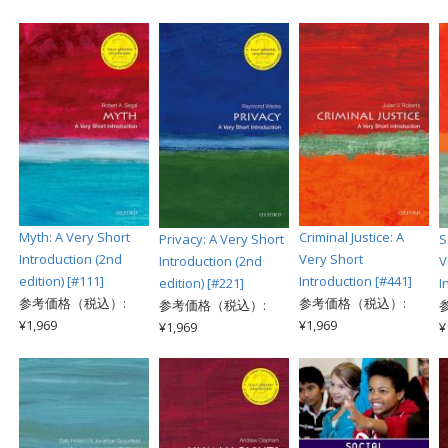
Myth: A Very Short
Criminal Justice: A
Privacy: A Very Short
S
Introduction (2nd
Very Short
Introduction (2nd
V
edition) [#111]
Introduction [#441]
edition) [#221]
I
参考価格（税込）:
参考価格（税込）:
参考価格（税込）:
¥1,969
¥1,969
¥1,969
¥