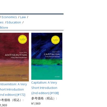
索
Economics
Law
ces
Education
lklore
Capitalism: A Very
ntisemitism: A Very
Short Introduction
hort Introduction
(2nd edition) [#108]
2nd edition) [#172]
参考価格（税込）:
参考価格（税込）:
¥1,969
1,969