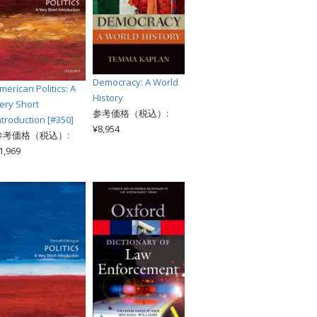
Democracy: A World
merican Politics: A
History
ery Short
参考価格（税込）:
ntroduction [#350]
¥8,954
参考価格（税込）:
1,969