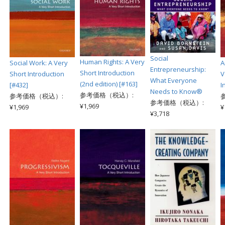
Social
Human Rights: A Very
Social Work: A Very
A
Entrepreneurship:
Short Introduction
Short Introduction
V
What Everyone
(2nd edition) [#163]
[#432]
I
Needs to Know®
参考価格（税込）:
参考価格（税込）:
参考価格（税込）:
¥1,969
¥1,969
¥
¥3,718