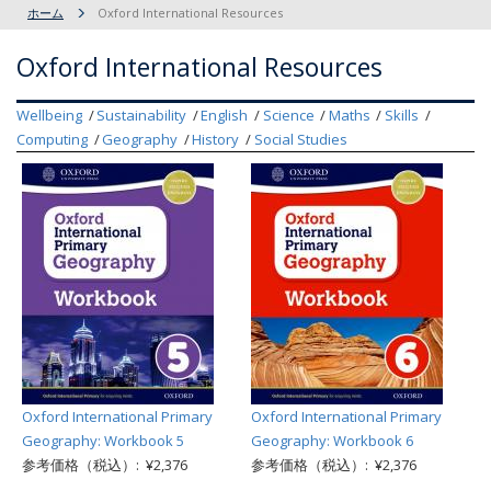
ホーム
Oxford International Resources
Oxford International Resources
Wellbeing
Sustainability
English
Science
Maths
Skills
Computing
Geography
History
Social Studies
Oxford International Primary
Oxford International Primary
Geography: Workbook 5
Geography: Workbook 6
参考価格（税込）: ¥2,376
参考価格（税込）: ¥2,376