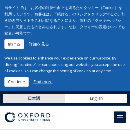
当サイトでは、お客様の利便性向上を図るためクッキー（Cookie）を
利用しています。お客様は、「続ける」のリンクをクリックするか、引
き続き当サイトをご利用になることにより、弊社の「クッキーポリシ
ー」に同意したものとみなされます。なお、クッキーの設定はいつでも
変更が可能です。
続ける
詳細を見る
We use cookies to enhance your experience on our website. By
clicking "continue" or continue using our website, you accept the use
of cookies. You can change the setting of cookies at any time.
Continue
Find more
日本語
English
Toggl
navig