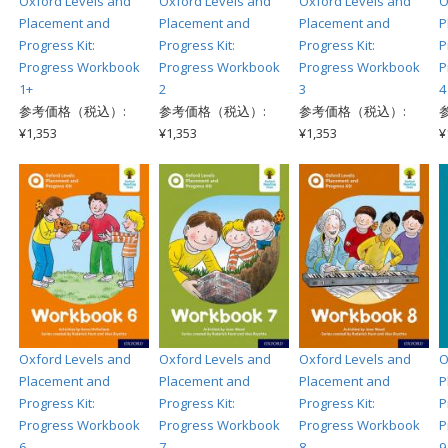
Oxford Levels and
Oxford Levels and
Oxford Levels and
O
Placement and
Placement and
Placement and
P
Progress Kit:
Progress Kit:
Progress Kit:
P
Progress Workbook
Progress Workbook
Progress Workbook
P
1+
2
3
4
参考価格（税込）:
参考価格（税込）:
参考価格（税込）:
¥1,353
¥1,353
¥1,353
¥
Oxford Levels and
Oxford Levels and
Oxford Levels and
O
Placement and
Placement and
Placement and
P
Progress Kit:
Progress Kit:
Progress Kit:
P
Progress Workbook
Progress Workbook
Progress Workbook
P
6
7
8
9