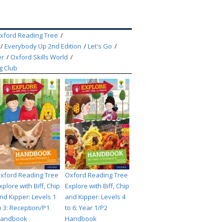
索
xford Reading Tree
Everybody Up 2nd Edition
Let's Go
er
Oxford Skills World
g Club
xford Reading Tree
Oxford Reading Tree
xplore with Biff, Chip
Explore with Biff, Chip
nd Kipper: Levels 1
and Kipper: Levels 4
o 3: Reception/P1
to 6: Year 1/P2
andbook
Handbook