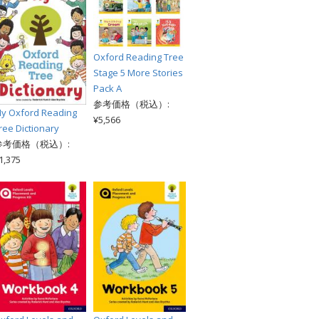
Oxford Reading Tree
Stage 5 More Stories
Pack A
参考価格（税込）:
y Oxford Reading
¥5,566
ree Dictionary
参考価格（税込）:
1,375