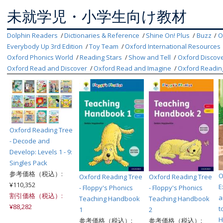
未就学児・小学生向け教材
Dolphin Readers
Dictionaries & Reference
Shine On! Plus
Buzz
O
Everybody Up 3rd Edition
Toy Team
Oxford International Resources
Oxford Phonics World
Reading Stars
Show and Tell
Oxford Discov
Oxford Read and Discover
Oxford Read and Imagine
Oxford Readin
Oxford Reading Tree
- Decode and
Develop: Levels 1 - 9:
Singles Pack
参考価格（税込）:
O
Oxford Reading Tree
Oxford Reading Tree
¥110,352
E
- Floppy's Phonics
- Floppy's Phonics
割引価格（税込）:
a
Teaching Handbook
Teaching Handbook
¥88,282
t
1
2
H
参考価格（税込）:
参考価格（税込）: