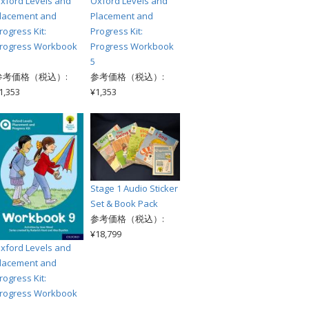
xford Levels and
Oxford Levels and
lacement and
Placement and
rogress Kit:
Progress Kit:
rogress Workbook
Progress Workbook
5
参考価格（税込）:
参考価格（税込）:
1,353
¥1,353
Stage 1 Audio Sticker
Set & Book Pack
参考価格（税込）:
¥18,799
xford Levels and
lacement and
rogress Kit:
rogress Workbook