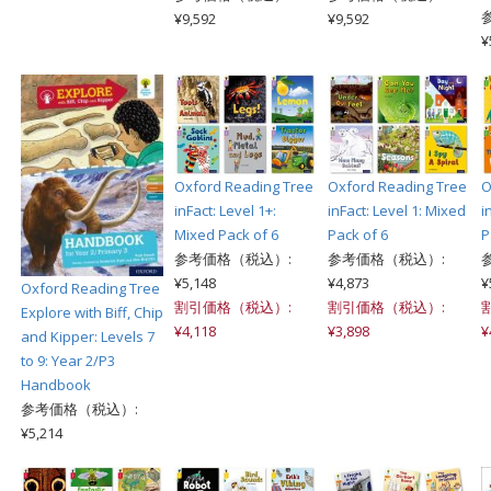
¥9,592
¥9,592
¥
Oxford Reading Tree
Oxford Reading Tree
O
inFact: Level 1+:
inFact: Level 1: Mixed
i
Mixed Pack of 6
Pack of 6
P
参考価格（税込）:
参考価格（税込）:
¥5,148
¥4,873
¥
Oxford Reading Tree
割引価格（税込）:
割引価格（税込）:
Explore with Biff, Chip
¥4,118
¥3,898
¥
and Kipper: Levels 7
to 9: Year 2/P3
Handbook
参考価格（税込）:
¥5,214