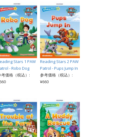
eading Stars 1 PAW
Reading Stars 2 PAW
atrol - Robo Dog
Patrol - Pups Jump In
参考価格（税込）:
参考価格（税込）:
660
¥660