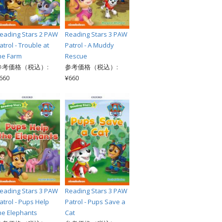
eading Stars 2 PAW
Reading Stars 3 PAW
atrol - Trouble at
Patrol - A Muddy
he Farm
Rescue
参考価格（税込）:
参考価格（税込）:
660
¥660
eading Stars 3 PAW
Reading Stars 3 PAW
atrol - Pups Help
Patrol - Pups Save a
he Elephants
Cat