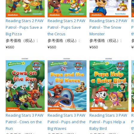
Reading Stars 2 PAW
Reading Stars 2 PAW
Reading Stars 2 PAW
R
Patrol - Pups Save a
Patrol - Pups Save
Patrol - The Snow
P
Big Pizza
the Circus
Monster
t
参考価格（税込）:
参考価格（税込）:
参考価格（税込）:
¥660
¥660
¥660
¥
Reading Stars 3 PAW
Reading Stars 3 PAW
Reading Stars 3 PAW
R
Patrol - Cows on the
Patrol - Pups and the
Patrol - Pups Help a
P
Run
Big Waves
Baby Bird
t