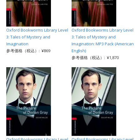
Oxford Bookworms Library Level
Oxford Bookworms Library Level
3: Tales of Mystery and
3: Tales of Mystery and
Imagination
Imagination: MP3 Pack (American
参考価格（税込）: ¥869
English)
参考価格（税込）: ¥1,870
Oxford Bookworms Library Level
Oxford Bookworms Library Level