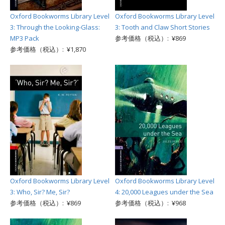
Oxford Bookworms Library Level
Oxford Bookworms Library Level
3: Through the Looking-Glass:
3: Tooth and Claw Short Stories
MP3 Pack
参考価格（税込）: ¥869
参考価格（税込）: ¥1,870
Oxford Bookworms Library Level
Oxford Bookworms Library Level
3: Who, Sir? Me, Sir?
4: 20,000 Leagues under the Sea
参考価格（税込）: ¥869
参考価格（税込）: ¥968