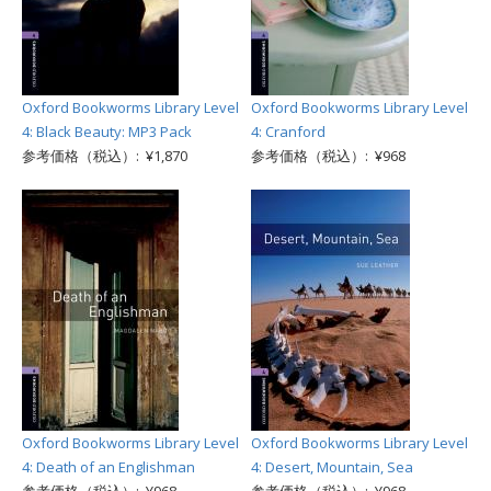
Oxford Bookworms Library Level
Oxford Bookworms Library Level
4: Black Beauty: MP3 Pack
4: Cranford
参考価格（税込）: ¥1,870
参考価格（税込）: ¥968
Oxford Bookworms Library Level
Oxford Bookworms Library Level
4: Death of an Englishman
4: Desert, Mountain, Sea