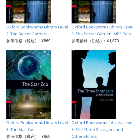
Oxford Bookworms Library Level
Oxford Bookworms Library Level
3: The Secret Garden
3: The Secret Garden: MP3 Pack
参考価格（税込）: ¥869
参考価格（税込）: ¥1,870
Oxford Bookworms Library Level
Oxford Bookworms Library Level
3: The Star Zoo
3: The Three Strangers and
参考価格（税込）: ¥869
Other Stories