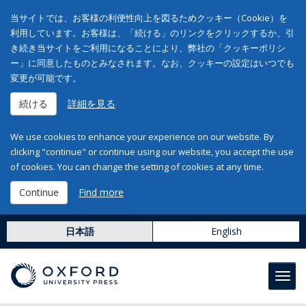
当サイトでは、お客様の利便性向上を図るためクッキー（Cookie）を
利用しています。お客様は、「続ける」のリンクをクリックするか、引
き続き当サイトをご利用になることにより、弊社の「クッキーポリシ
ー」に同意したものとみなされます。なお、クッキーの設定はいつでも
変更が可能です。
続ける
詳細を見る
We use cookies to enhance your experience on our website. By
clicking "continue" or continue using our website, you accept the use
of cookies. You can change the setting of cookies at any time.
Continue
Find more
日本語
English
Toggl
navig