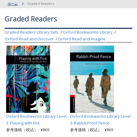
ホーム
Graded Readers
Graded Readers
Graded Readers Library Sets
Oxford Bookworms Library
Oxford Read and Discover
Oxford Read and Imagine
Oxford Bookworms Library Level
Oxford Bookworms Library Level
3: Playing with Fire
3: Rabbit-Proof Fence
参考価格（税込）: ¥869
参考価格（税込）: ¥869