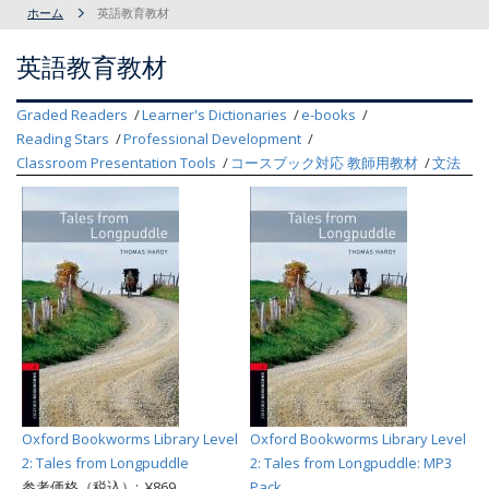
ホーム
英語教育教材
英語教育教材
Graded Readers
Learner's Dictionaries
e-books
Reading Stars
Professional Development
Classroom Presentation Tools
コースブック対応 教師用教材
文法
Oxford Bookworms Library Level
Oxford Bookworms Library Level
2: Tales from Longpuddle
2: Tales from Longpuddle: MP3
参考価格（税込）: ¥869
Pack