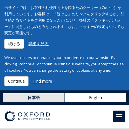
当サイトでは、お客様の利便性向上を図るためクッキー（Cookie）を
利用しています。お客様は、「続ける」のリンクをクリックするか、引
き続き当サイトをご利用になることにより、弊社の「クッキーポリシ
ー」に同意したものとみなされます。なお、クッキーの設定はいつでも
変更が可能です。
続ける
詳細を見る
We use cookies to enhance your experience on our website. By
clicking "continue" or continue using our website, you accept the use
of cookies. You can change the setting of cookies at any time.
Continue
Find more
日本語
English
Toggl
navig