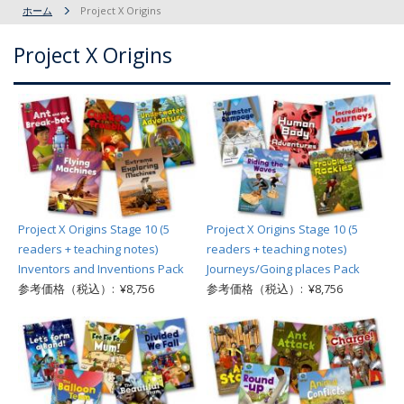
ホーム
Project X Origins
Project X Origins
Project X Origins Stage 10 (5
Project X Origins Stage 10 (5
readers + teaching notes)
readers + teaching notes)
Inventors and Inventions Pack
Journeys/Going places Pack
参考価格（税込）: ¥8,756
参考価格（税込）: ¥8,756