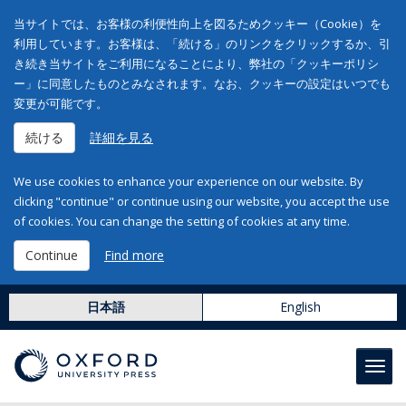
当サイトでは、お客様の利便性向上を図るためクッキー（Cookie）を
利用しています。お客様は、「続ける」のリンクをクリックするか、引
き続き当サイトをご利用になることにより、弊社の「クッキーポリシ
ー」に同意したものとみなされます。なお、クッキーの設定はいつでも
変更が可能です。
続ける
詳細を見る
We use cookies to enhance your experience on our website. By
clicking "continue" or continue using our website, you accept the use
of cookies. You can change the setting of cookies at any time.
Continue
Find more
日本語
English
Toggl
navig