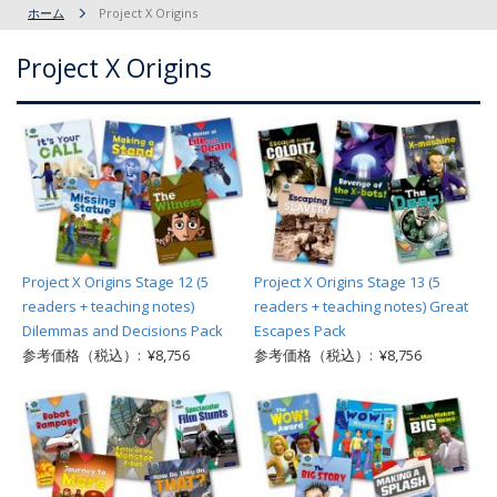
ホーム
Project X Origins
Project X Origins
Project X Origins Stage 12 (5
Project X Origins Stage 13 (5
readers + teaching notes)
readers + teaching notes) Great
Dilemmas and Decisions Pack
Escapes Pack
参考価格（税込）: ¥8,756
参考価格（税込）: ¥8,756