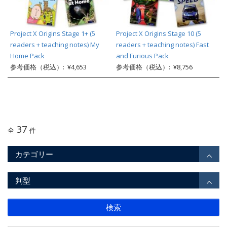
Project X Origins Stage 1+ (5
Project X Origins Stage 10 (5
readers + teaching notes) My
readers + teaching notes) Fast
Home Pack
and Furious Pack
参考価格（税込）: ¥4,653
参考価格（税込）: ¥8,756
37
全
件
カテゴリー
判型
検索