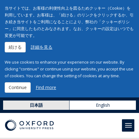
当サイトでは、お客様の利便性向上を図るためクッキー（Cookie）を
利用しています。お客様は、「続ける」のリンクをクリックするか、引
き続き当サイトをご利用になることにより、弊社の「クッキーポリシ
ー」に同意したものとみなされます。なお、クッキーの設定はいつでも
変更が可能です。
続ける
詳細を見る
We use cookies to enhance your experience on our website. By
clicking "continue" or continue using our website, you accept the use
of cookies. You can change the setting of cookies at any time.
Continue
Find more
日本語
English
Toggl
navig