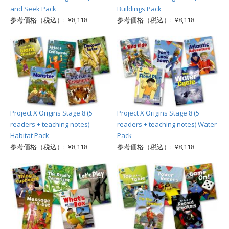
and Seek Pack
Buildings Pack
参考価格（税込）: ¥8,118
参考価格（税込）: ¥8,118
Project X Origins Stage 8 (5
Project X Origins Stage 8 (5
readers + teaching notes)
readers + teaching notes) Water
Habitat Pack
Pack
参考価格（税込）: ¥8,118
参考価格（税込）: ¥8,118