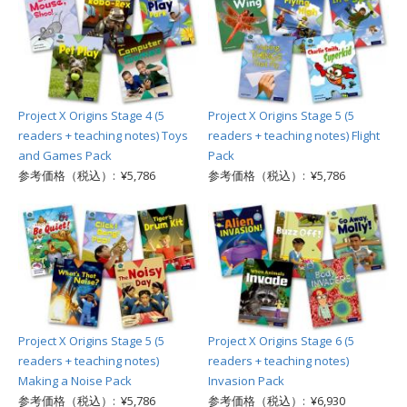
Project X Origins Stage 4 (5
Project X Origins Stage 5 (5
readers + teaching notes) Toys
readers + teaching notes) Flight
and Games Pack
Pack
参考価格（税込）: ¥5,786
参考価格（税込）: ¥5,786
Project X Origins Stage 5 (5
Project X Origins Stage 6 (5
readers + teaching notes)
readers + teaching notes)
Making a Noise Pack
Invasion Pack
参考価格（税込）: ¥5,786
参考価格（税込）: ¥6,930