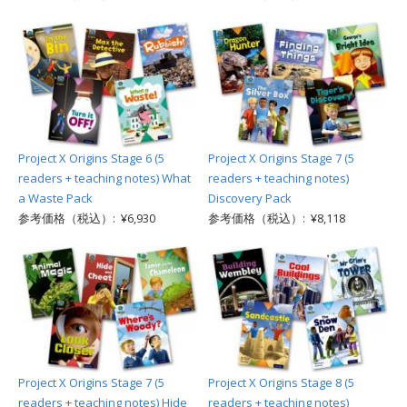
Project X Origins Stage 6 (5
Project X Origins Stage 7 (5
readers + teaching notes) What
readers + teaching notes)
a Waste Pack
Discovery Pack
参考価格（税込）: ¥6,930
参考価格（税込）: ¥8,118
Project X Origins Stage 7 (5
Project X Origins Stage 8 (5
readers + teaching notes) Hide
readers + teaching notes)