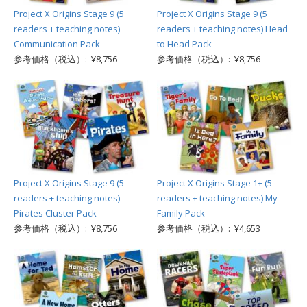
Project X Origins Stage 9 (5
Project X Origins Stage 9 (5
readers + teaching notes)
readers + teaching notes) Head
Communication Pack
to Head Pack
参考価格（税込）: ¥8,756
参考価格（税込）: ¥8,756
Project X Origins Stage 9 (5
Project X Origins Stage 1+ (5
readers + teaching notes)
readers + teaching notes) My
Pirates Cluster Pack
Family Pack
参考価格（税込）: ¥8,756
参考価格（税込）: ¥4,653