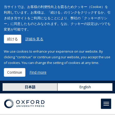
当サイトでは、お客様の利便性向上を図るためクッキー（Cookie）を
利用しています。お客様は、「続ける」のリンクをクリックするか、引
き続き当サイトをご利用になることにより、弊社の「クッキーポリシ
ー」に同意したものとみなされます。なお、クッキーの設定はいつでも
変更が可能です。
続ける
詳細を見る
We use cookies to enhance your experience on our website. By
clicking "continue" or continue using our website, you accept the use
of cookies. You can change the setting of cookies at any time.
Continue
Find more
日本語
English
Toggl
navig